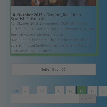
10. Oktober 2015 –
Gruppe „Reel“ Irish-
Scottish-Folkmusik
10. Oktober 2015, Sonnabend, 19:30 Uhr, Kloster
Zarrentin … Die vier Musiker der schweriner Gruppe
Reel verkörpern Leidenschaft für
traditionelle, handgemachte irische Folkmusik. Sie
spielen mit viel Spaß und recht eigenem Witz eine
gute Mischungaus Slides,...
Seite 18 von 20
«
Erste
«
...
10
...
16
17
18
19
20