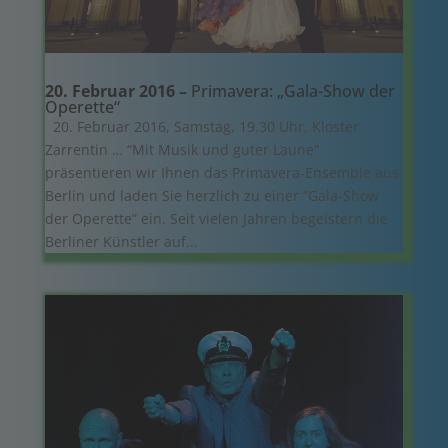
20. Februar 2016 –
Primavera: „Gala-Show der
Operette“
20. Februar 2016, Samstag, 19.30 Uhr, Kloster
Zarrentin … “Mit Musik und guter Laune”
präsentieren wir Ihnen das Primavera-Ensemble aus
Berlin und laden Sie herzlich zu einer “Gala-Show
der Operette” ein. Seit vielen Jahren begeistern die
Berliner Künstler auf...