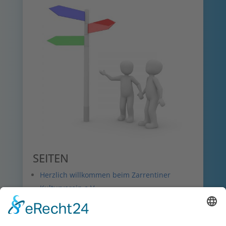
SEITEN
Herzlich willkommen beim Zarrentiner
Kulturverein e.V.
Programm
Karten