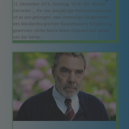
12. Dezember 2015, Samstag, 19.30 Uhr, Kloster
Zarrentin … Für das diesjährige Weihnachtskonzert
ist es uns gelungen, zwei ehemalige Sängerinnen
des Mecklenburgischen Staatstheaters Schwerin zu
gewinnen: Ulrike Maria Maier (Sopran) und Sarah
van der Kemp...