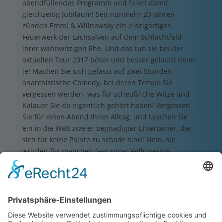
abendfüllendes Programm und feiert damit
gleichzeitig Jubiläum! Seit nunmehr 20 Jahren
zünden Emmi & Willnowsky ein einzigartiges
Feuerwerk der Lachsalven auf dem Schlachtfeld
ihrer wahnwitzigen Ehe. Und das tun sie bei der
aktuellen Tour 2017 böser und besser gelaunt denn
je! Machen Sie sich gefasst auf zwei Stunden
anarchistische Comedy, bei deren Tempo Sie
vergessen werden, was für scheußliche Witze und
Kalauer Sie da eigentlich gehört haben! Vergessen
Sie für einen Abend Ihren Alltag, und tauchen Sie
ein in die Welt zweier begnadigter Entertainer, die
sich für keine Pointe zu schade sind! Nein, sie
würden für manchen Gag sogar Willnowskys
Großmutter verkaufen, wenn denn bekannt wäre, wo
deren Urne vergraben ist. Freuen Sie sich auf
musikalische Edelsteine von Bobby McFerrin, Udo
Jürgens, Andrea Berg und Heinz Schenk, die durch
die unvergleichliche Darbietung von Emmi und
Willnowsky zu musikalischen Pflastersteinen werden,