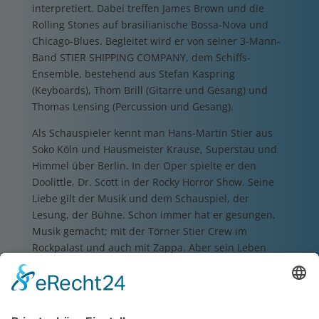
interpretiert. Dabei treffen James Brown und die
Rolling Stones auf brasilianische Bossa-Nova und
Chicago-Blues. Begleitet wird er von seiner 3-Mann-
Band STIER SHIPPING COMPANY, dem Schiffs-
Ensemble, bestehend aus Stefan Kaspring
(Keyboards), Thom Brill (Gitarre und Gesang) und
Thomas Lensing (Percussion und Gesang).
Als Schauspieler kennt man Hans-Martin Stier aus
Soko Köln und Hausmeister Krause, Superstau und
Himmel über Berlin. In der Oper spielte er den
Doolittle, Dr. Scott in der Rocky Horror Show. Seine
Liebe gilt der Musik und dem Schauspiel, der
Lesung, der Bühne. Schon immer hat er gesungen,
Musik gemacht; mit der Törner Stier Crew im
Rockpalast und auch mit Zappa. Aber sein Leben
begann als Seemann, der mit Schiffen um die Welt
fuhr.
Versprochen wird ein spannender und
atmosphärisch dichter Abend voller Abenteuer und
Romantik, der die Sehnsucht nach der Zeit weckt, als