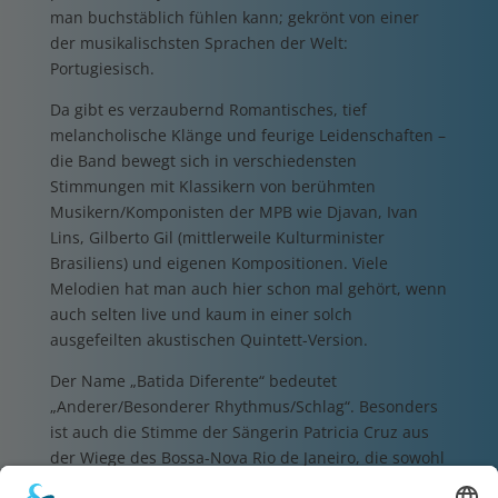
man buchstäblich fühlen kann; gekrönt von einer
der musikalischsten Sprachen der Welt:
Portugiesisch.
Da gibt es verzaubernd Romantisches, tief
melancholische Klänge und feurige Leidenschaften –
die Band bewegt sich in verschiedensten
Stimmungen mit Klassikern von berühmten
Musikern/Komponisten der MPB wie Djavan, Ivan
Lins, Gilberto Gil (mittlerweile Kulturminister
Brasiliens) und eigenen Kompositionen. Viele
Melodien hat man auch hier schon mal gehört, wenn
auch selten live und kaum in einer solch
ausgefeilten akustischen Quintett-Version.
Der Name „Batida Diferente“ bedeutet
„Anderer/Besonderer Rhythmus/Schlag“. Besonders
ist auch die Stimme der Sängerin Patricia Cruz aus
der Wiege des Bossa-Nova Rio de Janeiro, die sowohl
ergreifende Balladen als auch kraftvolle Samba-