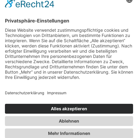
Melodien in packender Weise präsentieren kann.
Daneben bleibt viel Raum für virtuose Ausflüge und
Akzente der anderen vier Musiker, die jahrelang in
Brasilien gelebt und als Musiker gearbeitet haben.
Die eingängigen Arrangements und das hohe
musikalische Niveau machen Batida Diferente zu
einem Genuss und Erlebnis für Laien und Kenner
brasilianischer Musik gleichermaßen.
Preise: 14.- / 16,- / 18,- €
Der öffentliche Vorverkauf beginnt am 08.10.2016
Vortrag von Rüdiger Nehberg: „Querschnitt
durch ein aufregendes Leben“
Weinseminar mit Frank-Peter Krömer