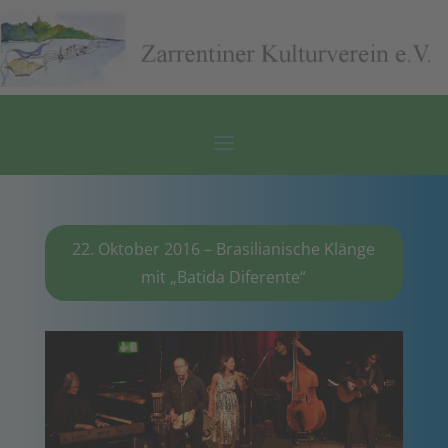
22. Oktober 2016 – Brasilianische Klänge
mit „Batida Diferente“