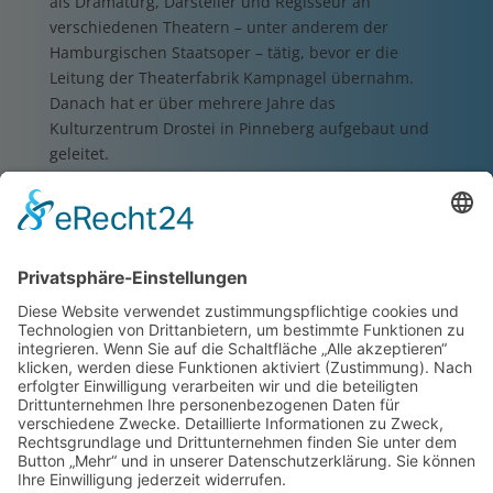
als Dramaturg, Darsteller und Regisseur an
verschiedenen Theatern – unter anderem der
Hamburgischen Staatsoper – tätig, bevor er die
Leitung der Theaterfabrik Kampnagel übernahm.
Danach hat er über mehrere Jahre das
Kulturzentrum Drostei in Pinneberg aufgebaut und
geleitet.
Anschließend entschied er sich für eine selbständige
Tätigkeit als Journalist – zum Beispiel als Essayist für
NDR Kultur.
Mittlerweile tritt der 60-Jährige als Rezitator, Sänger
und Moderator auf und leitet seit 2006 das
Kulturzentrum Marstall am Schloss in Ahrensburg.
Dieser unterhaltsame und informative Vortrag mit
Hörbeispielen möchte Ihnen das Werk und die
Entstehungsgeschichte noch etwas näher bringen
und Sie eventuell schon einmal auf die diesjährigen
Schweriner Schlossfestspiele einstimmen.
Der öffentliche Vorverkauf beginnt ca. zwei Wochen