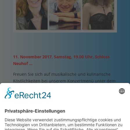
11. November 2017, Samstag, 19.00 Uhr, Schloss
Neuhof …
Freuen Sie sich auf musikalische und kulinarische
Köstlichkeiten bei unserem Konzertmenü unter dem
Motto
„Ganz(s) klassisch“
in den festlichen
Räumlichkeiten von
Schloss Neuhof
!
Neben einem leckeren Gänge-Menü am Martinstag
können Sie die wunderbare Doris Vetter (Sopran)
und den lyrischen Tenor Gheorghe Vlad in Arien und
Duetten aus Opern, Operetten und Musicals